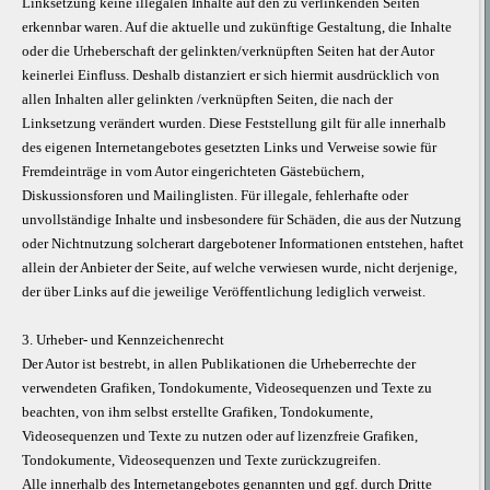
Linksetzung keine illegalen Inhalte auf den zu verlinkenden Seiten
erkennbar waren. Auf die aktuelle und zukünftige Gestaltung, die Inhalte
oder die Urheberschaft der gelinkten/verknüpften Seiten hat der Autor
keinerlei Einfluss. Deshalb distanziert er sich hiermit ausdrücklich von
allen Inhalten aller gelinkten /verknüpften Seiten, die nach der
Linksetzung verändert wurden. Diese Feststellung gilt für alle innerhalb
des eigenen Internetangebotes gesetzten Links und Verweise sowie für
Fremdeinträge in vom Autor eingerichteten Gästebüchern,
Diskussionsforen und Mailinglisten. Für illegale, fehlerhafte oder
unvollständige Inhalte und insbesondere für Schäden, die aus der Nutzung
oder Nichtnutzung solcherart dargebotener Informationen entstehen, haftet
allein der Anbieter der Seite, auf welche verwiesen wurde, nicht derjenige,
der über Links auf die jeweilige Veröffentlichung lediglich verweist.
3. Urheber- und Kennzeichenrecht
Der Autor ist bestrebt, in allen Publikationen die Urheberrechte der
verwendeten Grafiken, Tondokumente, Videosequenzen und Texte zu
beachten, von ihm selbst erstellte Grafiken, Tondokumente,
Videosequenzen und Texte zu nutzen oder auf lizenzfreie Grafiken,
Tondokumente, Videosequenzen und Texte zurückzugreifen.
Alle innerhalb des Internetangebotes genannten und ggf. durch Dritte